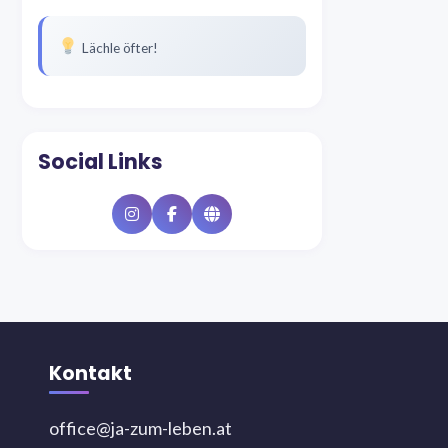
Lächle öfter!
Social Links
Instagram
Facebook
Website
Kontakt
office@ja-zum-leben.at