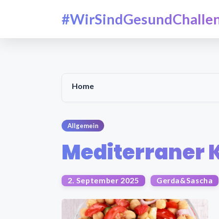
#WirSindGesundChalle
Home
Allgemein
Mediterraner 
2. September 2025
Gerda&Sascha