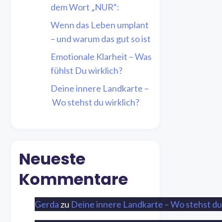
dem Wort „NUR“:
Wenn das Leben umplant
– und warum das gut so ist
Emotionale Klarheit – Was
fühlst Du wirklich?
Deine innere Landkarte –
Wo stehst du wirklich?
Neueste
Kommentare
Gerda
zu
Deine innere Landkarte – Wo stehst du 