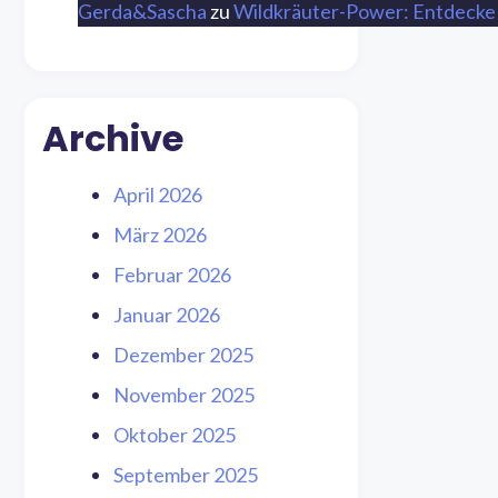
Gerda&Sascha
zu
Wildkräuter-Power: Entdecke 
Archive
April 2026
März 2026
Februar 2026
Januar 2026
Dezember 2025
November 2025
Oktober 2025
September 2025