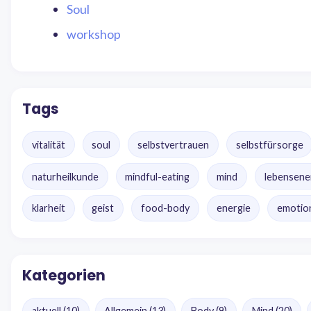
Soul
workshop
Tags
vitalität
soul
selbstvertrauen
selbstfürsorge
naturheilkunde
mindful-eating
mind
lebensene
klarheit
geist
food-body
energie
emotion
Kategorien
aktuell
(10)
Allgemein
(13)
Body
(9)
Mind
(20)