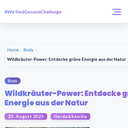
#WirSindGesundChallenge
Login / Registrierung
Challenges
Über uns
Home
Body
Wildkräuter-Power: Entdecke grüne Energie aus der Natur
Body
Wildkräuter-Power: Entdecke 
Energie aus der Natur
25. August 2025
Gerda&Sascha