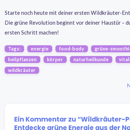
Starte noch heute mit deiner ersten Wildkräuter-En
Die grüne Revolution beginnt vor deiner Haustür – d
ersten Schritt machen!
Tags:
energie
food-body
grüne-smoothi
heilpflanzen
körper
naturheilkunde
vital
wildkräuter
N
Ein Kommentar zu “Wildkräuter-P
Entdecke grüne Energie aus der N