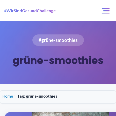
#WirSindGesundChallenge
Login / Registrierung
Challenges
#grüne-smoothies
Über uns
grüne-smoothies
Home
Tag: grüne-smoothies