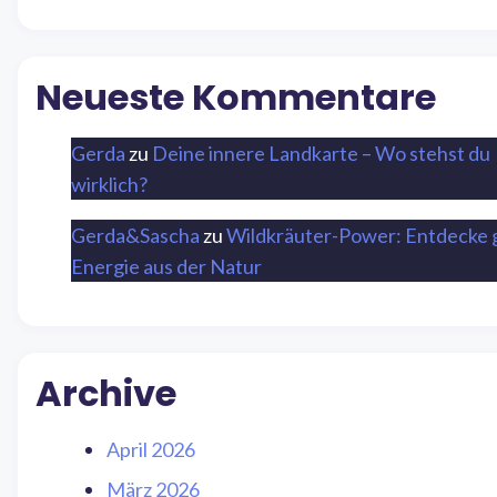
Neueste Kommentare
Gerda
zu
Deine innere Landkarte – Wo stehst du
wirklich?
Gerda&Sascha
zu
Wildkräuter-Power: Entdecke 
Energie aus der Natur
Archive
April 2026
März 2026