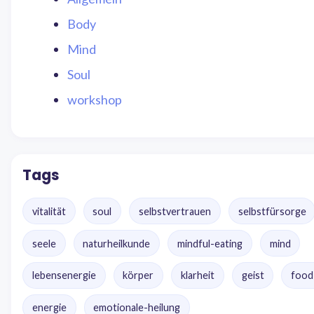
Body
Mind
Soul
workshop
Tags
vitalität
soul
selbstvertrauen
selbstfürsorge
seele
naturheilkunde
mindful-eating
mind
lebensenergie
körper
klarheit
geist
food
energie
emotionale-heilung