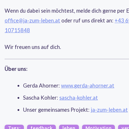
Wenn du dabei sein möchtest, melde dich gerne per 
office@ja-zum-leben.at
oder ruf uns direkt an:
+43 6
10715848
Wir freuen uns auf dich.
Über uns:
Gerda Ahorner:
www.gerda-ahorner.at
Sascha Kohler:
sascha-kohler.at
Unser gemeinsames Projekt:
ja-zum-leben.at
Tags:
feedback
leben
Motivation
ve