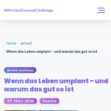
#WirSindGesundChallenge
Login / Registrierung
Challenges
Über uns
Home
aktuell
Wenn das Leben umplant – und warum das gut so ist
aktuell
,
workshop
Wenn das Leben umplant – und
warum das gut so ist
29. März 2026
Sascha