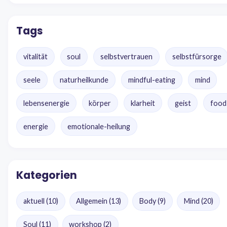
Tags
vitalität
soul
selbstvertrauen
selbstfürsorge
seele
naturheilkunde
mindful-eating
mind
lebensenergie
körper
klarheit
geist
food
energie
emotionale-heilung
Kategorien
aktuell
(10)
Allgemein
(13)
Body
(9)
Mind
(20)
Soul
(11)
workshop
(2)