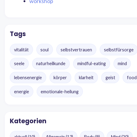
workshop
Tags
vitalität
soul
selbstvertrauen
selbstfürsorge
seele
naturheilkunde
mindful-eating
mind
lebensenergie
körper
klarheit
geist
food
energie
emotionale-heilung
Kategorien
aktuell
(10)
Allgemein
(13)
Body
(9)
Mind
(20)