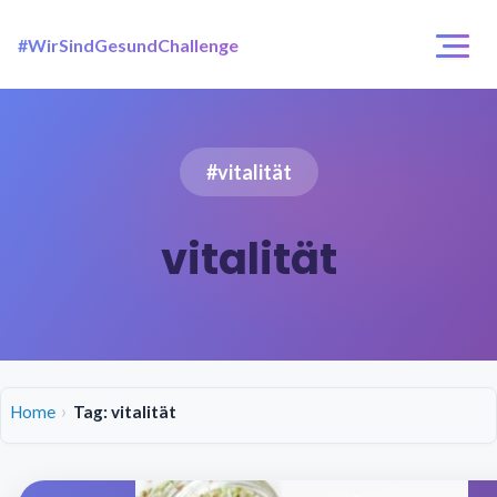
#WirSindGesundChallenge
Login / Registrierung
Challenges
#vitalität
Über uns
vitalität
Home
Tag: vitalität