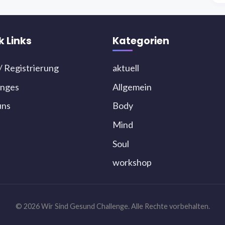
k Links
Kategorien
/ Registrierung
aktuell
enges
Allgemein
uns
Body
Mind
Soul
workshop
© 2026 Wir Sind Gesund Challenge. Alle Rechte vorbehalten.