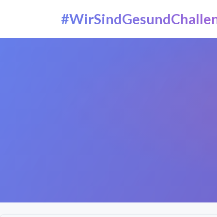
#WirSindGesundChalle