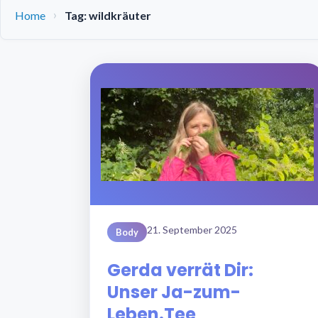
Home
Tag: wildkräuter
21. September 2025
Body
Gerda verrät Dir:
Unser Ja-zum-
Leben.Tee