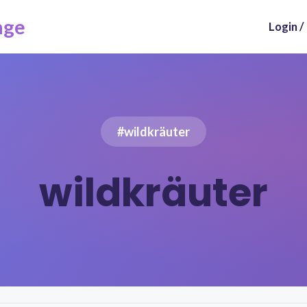
nge
Login /
#wildkräuter
wildkräuter