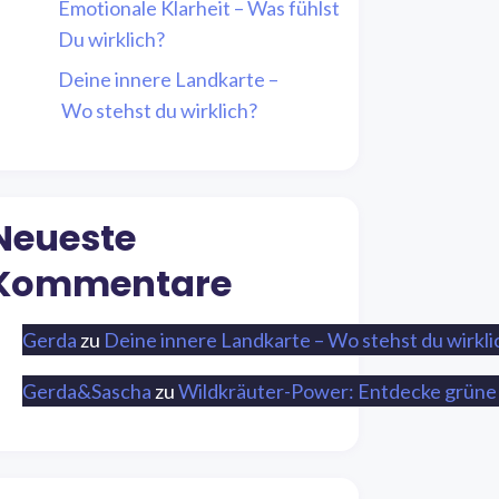
Emotionale Klarheit – Was fühlst
Du wirklich?
Deine innere Landkarte –
Wo stehst du wirklich?
Neueste
Kommentare
Gerda
zu
Deine innere Landkarte – Wo stehst du wirkli
Gerda&Sascha
zu
Wildkräuter-Power: Entdecke grüne 