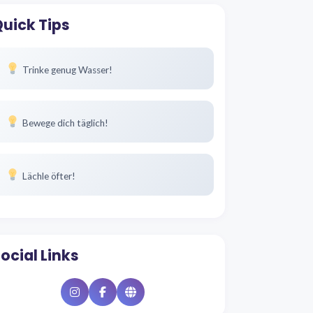
uick Tips
Trinke genug Wasser!
Bewege dich täglich!
Lächle öfter!
ocial Links
Instagram
Facebook
Website