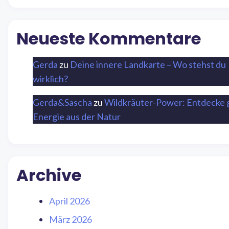
Neueste Kommentare
Gerda
zu
Deine innere Landkarte – Wo stehst du
wirklich?
Gerda&Sascha
zu
Wildkräuter-Power: Entdecke 
Energie aus der Natur
Archive
April 2026
März 2026