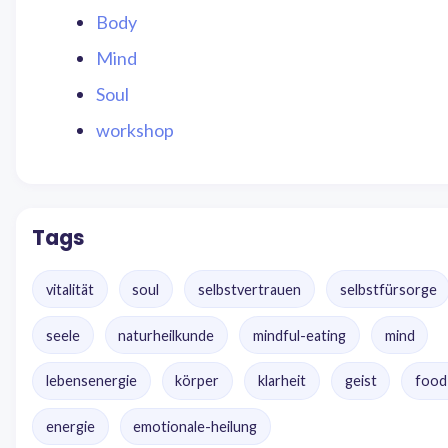
Body
Mind
Soul
workshop
Tags
vitalität
soul
selbstvertrauen
selbstfürsorge
seele
naturheilkunde
mindful-eating
mind
lebensenergie
körper
klarheit
geist
food
energie
emotionale-heilung