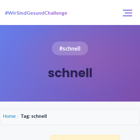
#WirSindGesundChallenge
Login / Registrierung
Challenges
#schnell
Über uns
schnell
Home
Tag: schnell