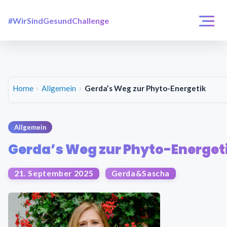
#WirSindGesundChallenge
Login / Registrierung
Challenges
Über uns
Home
Allgemein
Gerda’s Weg zur Phyto-Energetik
Allgemein
Gerda’s Weg zur Phyto-Energet
21. September 2025
Gerda&Sascha