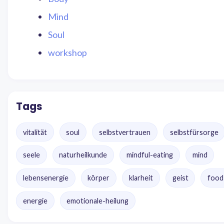
Mind
Soul
workshop
Tags
vitalität
soul
selbstvertrauen
selbstfürsorge
seele
naturheilkunde
mindful-eating
mind
lebensenergie
körper
klarheit
geist
food
energie
emotionale-heilung