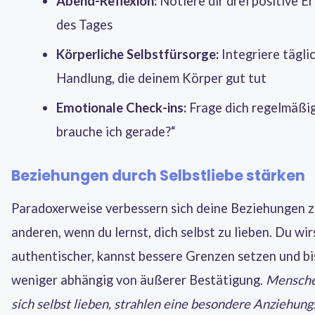
Abend-Reflexion:
Notiere dir drei positive Er
des Tages
Körperliche Selbstfürsorge:
Integriere tägli
Handlung, die deinem Körper gut tut
Emotionale Check-ins:
Frage dich regelmäßi
brauche ich gerade?“
Beziehungen durch Selbstliebe stärken
Paradoxerweise verbessern sich deine Beziehungen 
anderen, wenn du lernst, dich selbst zu lieben. Du wir
authentischer, kannst bessere Grenzen setzen und bi
weniger abhängig von äußerer Bestätigung.
Mensche
sich selbst lieben, strahlen eine besondere Anziehungs