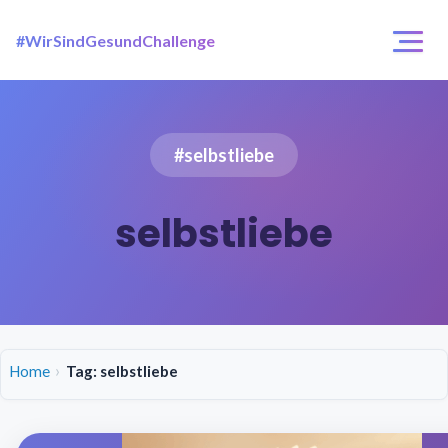
#WirSindGesundChallenge
Login / Registrierung
Challenges
#selbstliebe
Über uns
selbstliebe
Home
Tag: selbstliebe