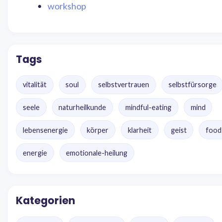
workshop
Tags
vitalität
soul
selbstvertrauen
selbstfürsorge
seele
naturheilkunde
mindful-eating
mind
lebensenergie
körper
klarheit
geist
food
energie
emotionale-heilung
Kategorien