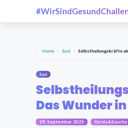
#WirSindGesundChalle
Home
Soul
Selbstheilungskräfte a
Soul
Selbstheilungs
Das Wunder in
29. September 2025
Gerda&Sascha