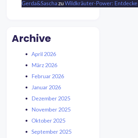
Gerda&Sascha
zu
Wildkräuter-Power: Entdecke 
Archive
April 2026
März 2026
Februar 2026
Januar 2026
Dezember 2025
November 2025
Oktober 2025
September 2025