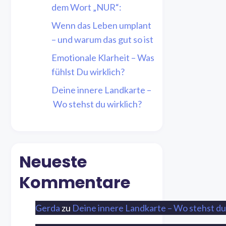
dem Wort „NUR“:
Wenn das Leben umplant
– und warum das gut so ist
Emotionale Klarheit – Was
fühlst Du wirklich?
Deine innere Landkarte –
Wo stehst du wirklich?
Neueste
Kommentare
Gerda
zu
Deine innere Landkarte – Wo stehst du 