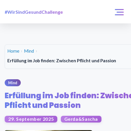
#WirSindGesundChallenge
Login / Registrierung
Challenges
Über uns
Home
Mind
Erfüllung im Job finden: Zwischen Pflicht und Passion
Mind
Erfüllung im Job finden: Zwisch
Pflicht und Passion
29. September 2025
Gerda&Sascha