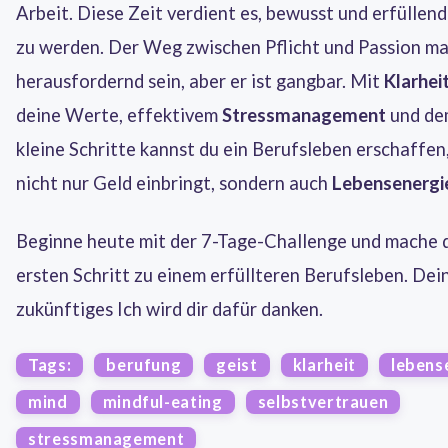
Arbeit. Diese Zeit verdient es, bewusst und erfüllend
zu werden. Der Weg zwischen Pflicht und Passion m
herausfordernd sein, aber er ist gangbar. Mit
Klarhei
deine Werte, effektivem
Stressmanagement
und de
kleine Schritte kannst du ein Berufsleben erschaffen,
nicht nur Geld einbringt, sondern auch
Lebensenergi
Beginne heute mit der 7-Tage-Challenge und mache 
ersten Schritt zu einem erfüllteren Berufsleben. Dei
zukünftiges Ich wird dir dafür danken.
Tags:
berufung
geist
klarheit
lebens
mind
mindful-eating
selbstvertrauen
stressmanagement