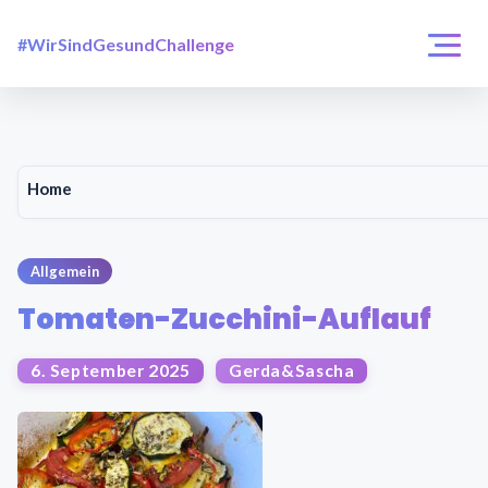
#WirSindGesundChallenge
Login / Registrierung
Challenges
Über uns
Home
Allgemein
Tomaten-Zucchini-Auflauf
6. September 2025
Gerda&Sascha