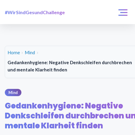
#WirSindGesundChallenge
Login / Registrierung
Challenges
Über uns
Home
Mind
Gedankenhygiene: Negative Denkschleifen durchbrechen
und mentale Klarheit finden
Mind
Gedankenhygiene: Negative
Denkschleifen durchbrechen u
mentale Klarheit finden