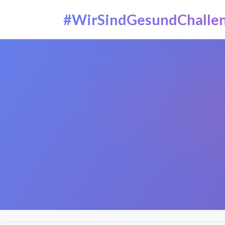
#WirSindGesundChalle