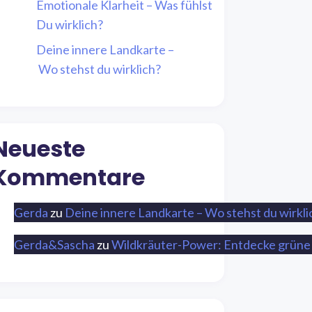
Emotionale Klarheit – Was fühlst
Du wirklich?
Deine innere Landkarte –
Wo stehst du wirklich?
Neueste
Kommentare
Gerda
zu
Deine innere Landkarte – Wo stehst du wirkli
Gerda&Sascha
zu
Wildkräuter-Power: Entdecke grüne 