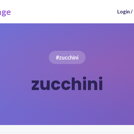
nge
Login /
#zucchini
zucchini