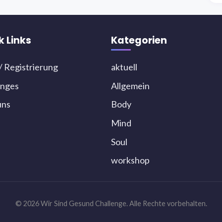
k Links
Kategorien
/ Registrierung
aktuell
enges
Allgemein
uns
Body
Mind
Soul
workshop
© 2026 Wir Sind Gesund Challenge. Alle Rechte vorbehalten.