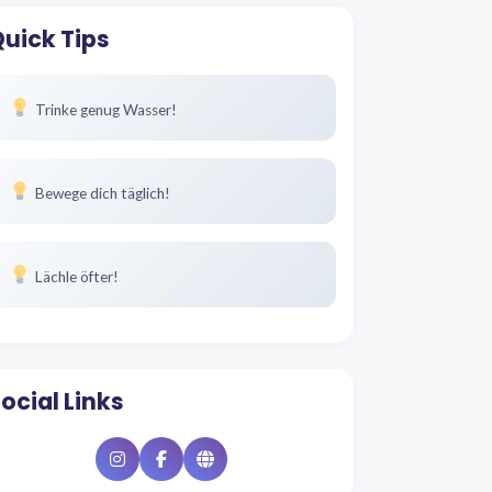
uick Tips
Trinke genug Wasser!
Bewege dich täglich!
Lächle öfter!
ocial Links
Instagram
Facebook
Website