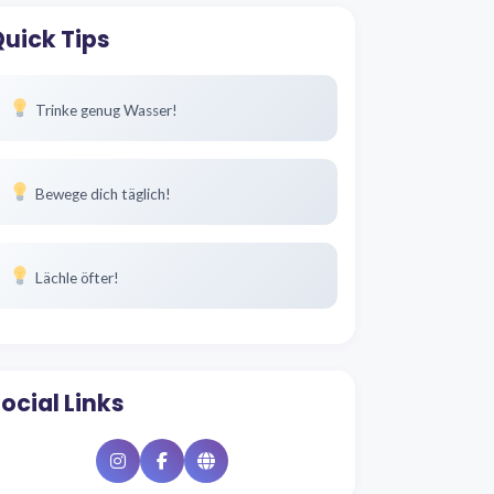
uick Tips
Trinke genug Wasser!
Bewege dich täglich!
Lächle öfter!
ocial Links
Instagram
Facebook
Website