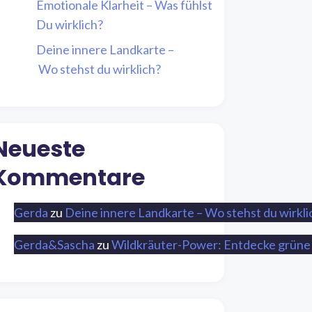
Emotionale Klarheit – Was fühlst
Du wirklich?
Deine innere Landkarte –
Wo stehst du wirklich?
Neueste
Kommentare
Gerda
zu
Deine innere Landkarte – Wo stehst du wirkli
Gerda&Sascha
zu
Wildkräuter-Power: Entdecke grüne 