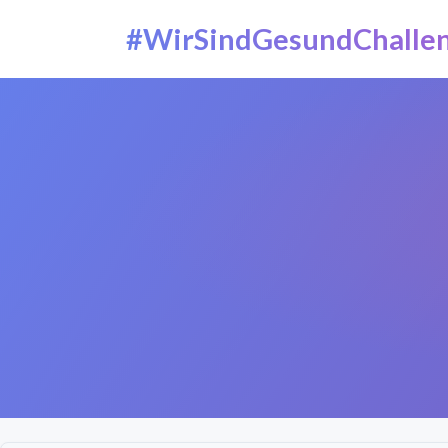
#WirSindGesundChalle