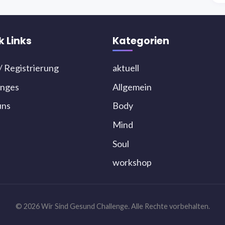
k Links
Kategorien
/ Registrierung
aktuell
enges
Allgemein
uns
Body
Mind
Soul
workshop
© 2026 Wir Sind Gesund Challenge. Alle Rechte vorbehalten.