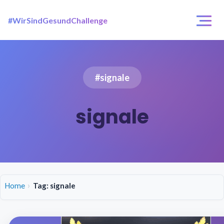
#WirSindGesundChallenge
Login / Registrierung
Challenges
#signale
Über uns
signale
Home
Tag: signale