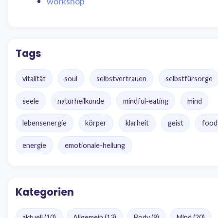
workshop
Tags
vitalität
soul
selbstvertrauen
selbstfürsorge
seele
naturheilkunde
mindful-eating
mind
lebensenergie
körper
klarheit
geist
food
energie
emotionale-heilung
Kategorien
aktuell
(10)
Allgemein
(13)
Body
(9)
Mind
(20)