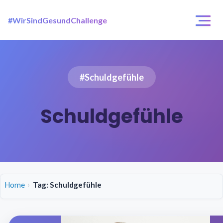
#WirSindGesundChallenge
Login / Registrierung
Challenges
#Schuldgefühle
Über uns
Schuldgefühle
Home
Tag: Schuldgefühle