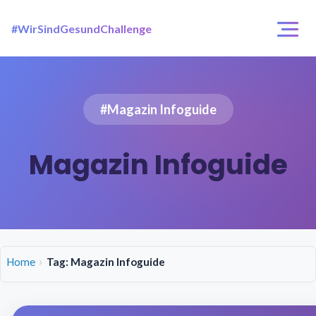
#WirSindGesundChallenge
Login / Registrierung
Challenges
#Magazin Infoguide
Über uns
Magazin Infoguide
Home
Tag: Magazin Infoguide