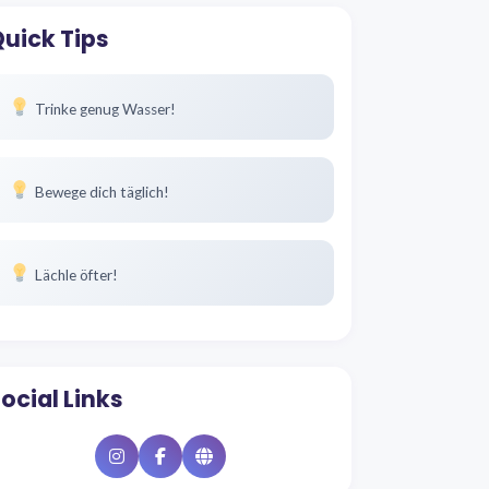
uick Tips
Trinke genug Wasser!
Bewege dich täglich!
Lächle öfter!
ocial Links
Instagram
Facebook
Website