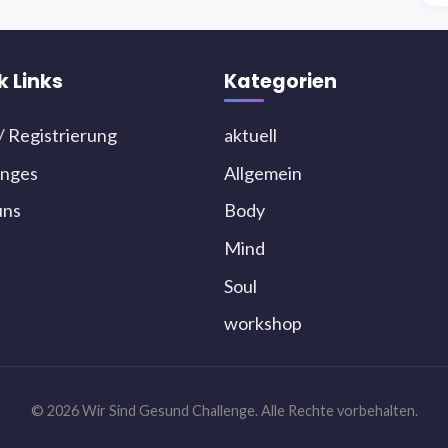
k Links
Kategorien
/ Registrierung
aktuell
enges
Allgemein
uns
Body
Mind
Soul
workshop
© 2026 Wir Sind Gesund Challenge. Alle Rechte vorbehalten.