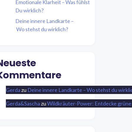
Emotionale Klarheit – Was fühlst
Du wirklich?
Deine innere Landkarte –
Wo stehst du wirklich?
Neueste
Kommentare
Gerda
zu
Deine innere Landkarte – Wo stehst du wirkli
Gerda&Sascha
zu
Wildkräuter-Power: Entdecke grüne 