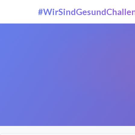
#WirSindGesundChalle