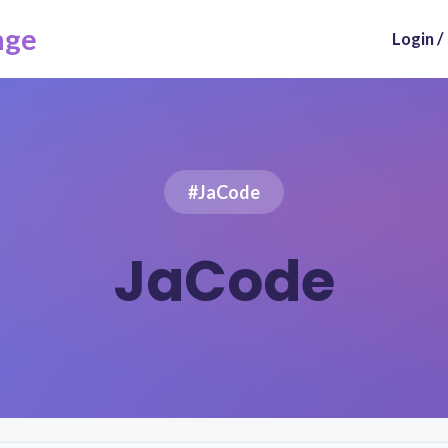
nge
Login /
#JaCode
JaCode