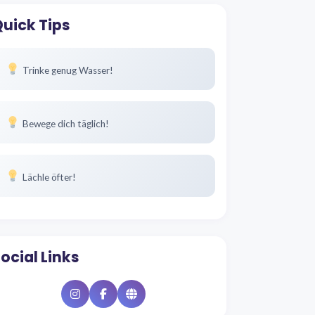
uick Tips
Trinke genug Wasser!
Bewege dich täglich!
Lächle öfter!
ocial Links
Instagram
Facebook
Website