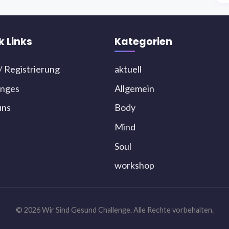
k Links
Kategorien
/ Registrierung
aktuell
enges
Allgemein
uns
Body
Mind
Soul
workshop
© 2026 Wir Sind Gesund Challenge. Alle Rechte vorbehalten.