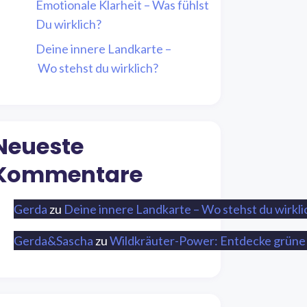
Emotionale Klarheit – Was fühlst
Du wirklich?
Deine innere Landkarte –
Wo stehst du wirklich?
Neueste
Kommentare
Gerda
zu
Deine innere Landkarte – Wo stehst du wirkli
Gerda&Sascha
zu
Wildkräuter-Power: Entdecke grüne 