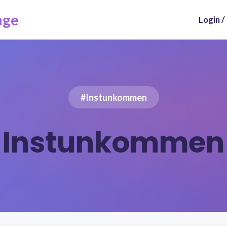
nge
Login /
#Instunkommen
Instunkommen