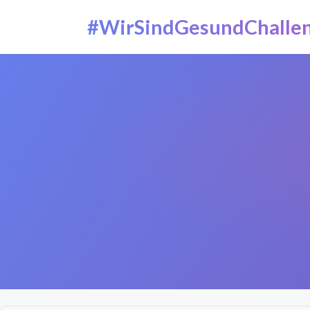
#WirSindGesundChalle