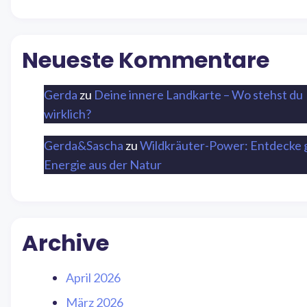
Neueste Kommentare
Gerda
zu
Deine innere Landkarte – Wo stehst du
wirklich?
Gerda&Sascha
zu
Wildkräuter-Power: Entdecke 
Energie aus der Natur
Archive
April 2026
März 2026