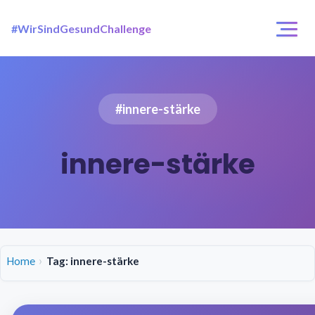
#WirSindGesundChallenge
Login / Registrierung
Challenges
#innere-stärke
Über uns
innere-stärke
Home
Tag: innere-stärke