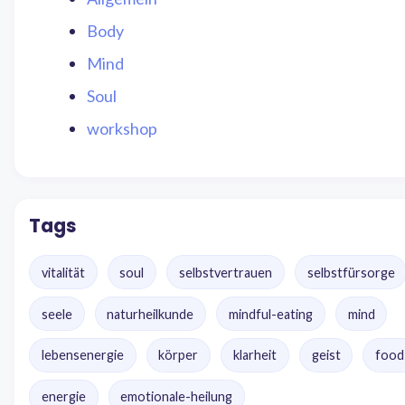
Body
Mind
Soul
workshop
Tags
vitalität
soul
selbstvertrauen
selbstfürsorge
seele
naturheilkunde
mindful-eating
mind
lebensenergie
körper
klarheit
geist
food
energie
emotionale-heilung