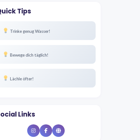
uick Tips
Trinke genug Wasser!
Bewege dich täglich!
Lächle öfter!
ocial Links
Instagram
Facebook
Website