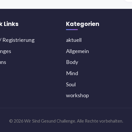
k Links
Kategorien
/ Registrierung
aktuell
enges
Allgemein
uns
Body
Mind
Soul
workshop
© 2026 Wir Sind Gesund Challenge. Alle Rechte vorbehalten.