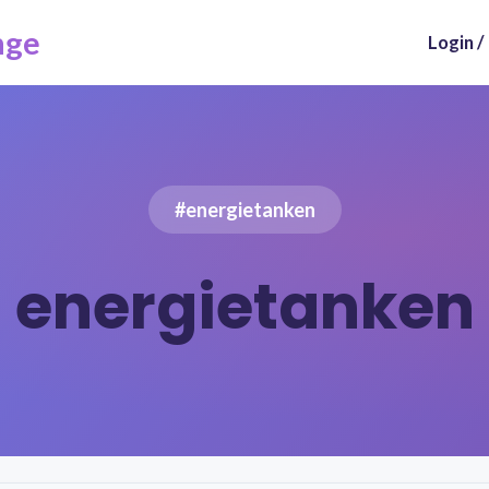
nge
Login /
#energietanken
energietanken