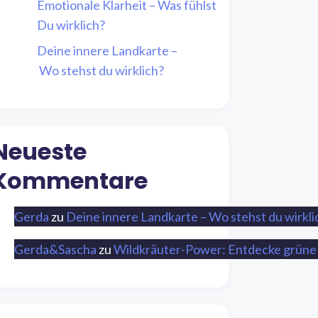
Emotionale Klarheit – Was fühlst
Du wirklich?
Deine innere Landkarte –
Wo stehst du wirklich?
Neueste
Kommentare
Gerda
zu
Deine innere Landkarte – Wo stehst du wirkli
Gerda&Sascha
zu
Wildkräuter-Power: Entdecke grüne 