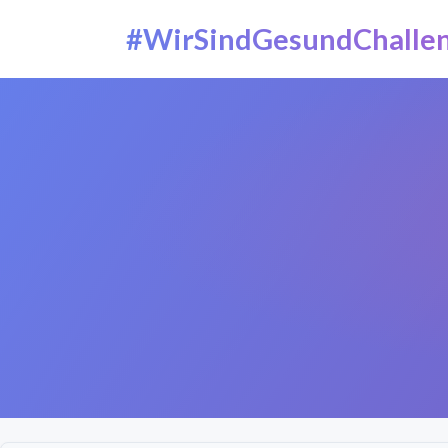
#WirSindGesundChalle