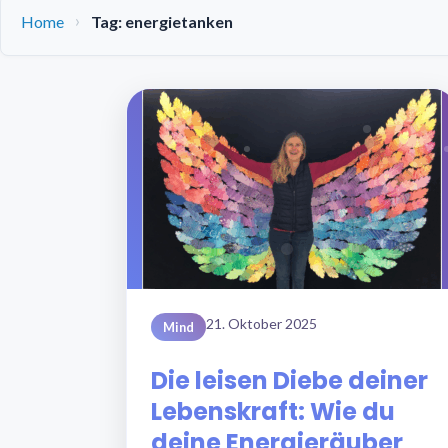
Home
Tag: energietanken
21. Oktober 2025
Mind
Die leisen Diebe deiner
Lebenskraft: Wie du
deine Energieräuber