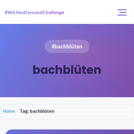
#WirSindGesundChallenge
Login / Registrierung
Challenges
#bachblüten
Über uns
bachblüten
Home
Tag: bachblüten