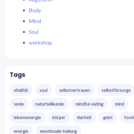
Body
Mind
Soul
workshop
Tags
vitalität
soul
selbstvertrauen
selbstfürsorge
seele
naturheilkunde
mindful-eating
mind
lebensenergie
körper
klarheit
geist
food
energie
emotionale-heilung