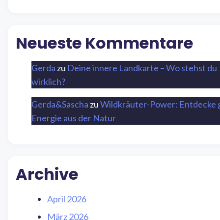
Neueste Kommentare
Gerda
zu
Deine innere Landkarte – Wo stehst du
wirklich?
Gerda&Sascha
zu
Wildkräuter-Power: Entdecke 
Energie aus der Natur
Archive
April 2026
März 2026