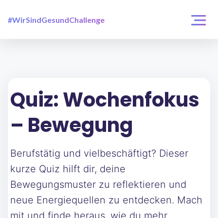
#WirSindGesundChallenge
Login / Registrierung
Challenges
Über uns
Quiz: Wochenfokus
– Bewegung
Berufstätig und vielbeschäftigt? Dieser
kurze Quiz hilft dir, deine
Bewegungsmuster zu reflektieren und
neue Energiequellen zu entdecken. Mach
mit und finde heraus, wie du mehr